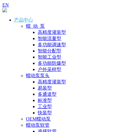
EN
产品中心
蠕 动 泵
高精度灌装型
智能流量型
多功能调速型
智能分配型
智能工业型
多功能防爆型
户外采样型
蠕动泵泵头
高精度灌装型
易装型
多通道型
标准型
工业型
快装型
OEM蠕动泵
蠕动泵软管
准择软管