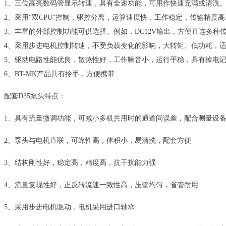
1、三位高亮数码管显示转速，具有全速功能，可用作快速充满或清洗
2、采用“双CPU”控制，驱控分离，运算速度快，工作稳定，传输精度高
3、丰富的外部控制功能可供选择。例如，DC12V输出，方便直连多
4、采用步进电机控制转速，不受负载变化的影响，大转矩、低功耗，
5、驱动电路性能优良，散热性好，工作噪音小，运行平稳，具有掉电
6、BT-MK产品具有拎手，方便携带
配套D35泵头特点：
1、具有流量微调功能，可减小多机共用时的通道间误差，配合测量设
2、泵头与电机直联，可靠性高，体积小，易清洗，配套方便
3、结构刚性好，稳定高，精度高，抗干扰能力强
4、流量复现性好，正反转流速一致性高，压管均匀，省管耐用
5、采用步进电机驱动，电机采用进口轴承