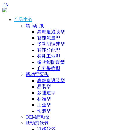
EN
产品中心
蠕 动 泵
高精度灌装型
智能流量型
多功能调速型
智能分配型
智能工业型
多功能防爆型
户外采样型
蠕动泵泵头
高精度灌装型
易装型
多通道型
标准型
工业型
快装型
OEM蠕动泵
蠕动泵软管
准择软管