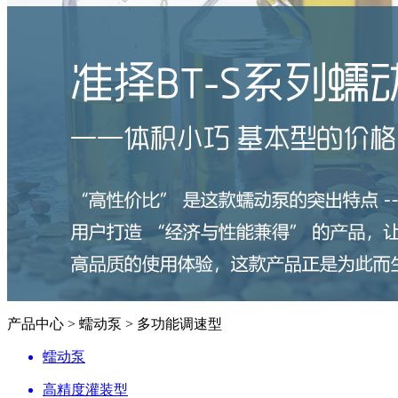
产品中心 > 蠕动泵 > 多功能调速型
蠕动泵
高精度灌装型