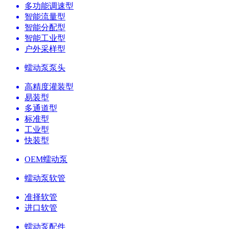
多功能调速型
智能流量型
智能分配型
智能工业型
户外采样型
蠕动泵泵头
高精度灌装型
易装型
多通道型
标准型
工业型
快装型
OEM蠕动泵
蠕动泵软管
准择软管
进口软管
蠕动泵配件