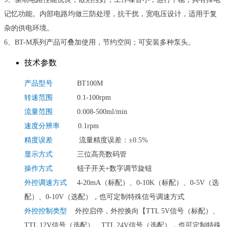
记忆功能。内部电路均做三防处理，抗干扰，宽电压设计，适用于复
杂的供电环境。
6、BT-M系列产品可叠加使用，节约空间；可安装多种泵头。
技术参数
产品型号
BT100M
转速范围
0.1-100rpm
流量范围
0.008-500ml/min
速度分辨率
0.1rpm
精度误差
流量精度误差：±0.5%
显示方式
三位高亮数码管
操作方式
钮子开关+数字调节旋钮
外控调速方式
4-20mA（标配）、0-10K（标配）、
0-5V（选
配）、0-10V（选配）
，也可定制特殊信号调速方式
外控控制类型
外控启停，外控换向【TTL 5V信号（标配）、
TTL 12V信号（选配）、TTL 24V信号（选配），也可定制特殊