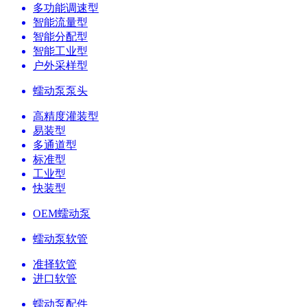
多功能调速型
智能流量型
智能分配型
智能工业型
户外采样型
蠕动泵泵头
高精度灌装型
易装型
多通道型
标准型
工业型
快装型
OEM蠕动泵
蠕动泵软管
准择软管
进口软管
蠕动泵配件