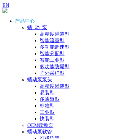
EN
产品中心
蠕 动 泵
高精度灌装型
智能流量型
多功能调速型
智能分配型
智能工业型
多功能防爆型
户外采样型
蠕动泵泵头
高精度灌装型
易装型
多通道型
标准型
工业型
快装型
OEM蠕动泵
蠕动泵软管
准择软管