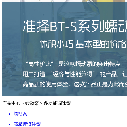
产品中心 > 蠕动泵 > 多功能调速型
蠕动泵
高精度灌装型