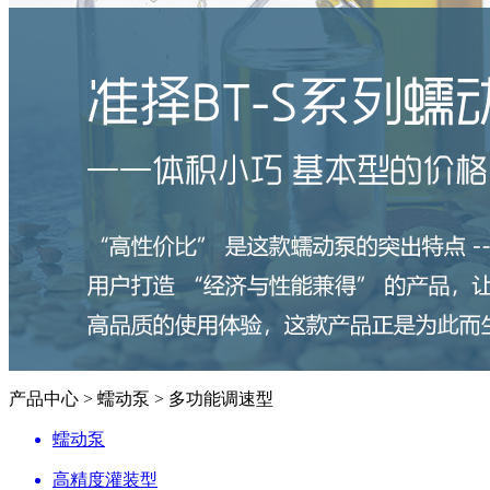
产品中心 > 蠕动泵 > 多功能调速型
蠕动泵
高精度灌装型