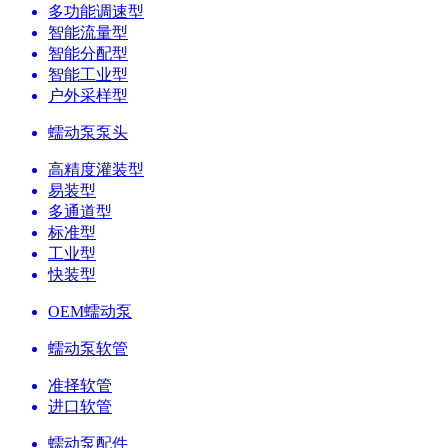
多功能调速型
智能流量型
智能分配型
智能工业型
户外采样型
蠕动泵泵头
高精度灌装型
易装型
多通道型
标准型
工业型
快装型
OEM蠕动泵
蠕动泵软管
准择软管
进口软管
蠕动泵配件