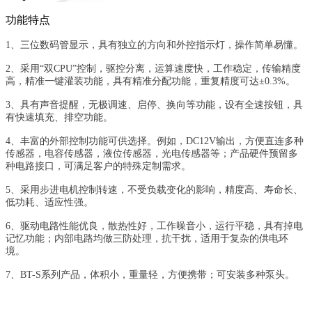
功能特点
1、三位数码管显示，具有独立的方向和外控指示灯，操作简单易懂。
2、采用“双CPU”控制，驱控分离，运算速度快，工作稳定，传输精度
高，精准一键灌装功能，
具有精准分配功能，重复精度可达±0.3%。
3、具有声音提醒，无极调速、启停、换向等功能，设有全速按钮，具
有快速填充、排空功能。
4、丰富的外部控制功能可供选择。例如，DC12V输出，方便直连多种
传感器，电容传感器，液
位传感器，光电传感器等；产品硬件预留多
种电路接口，可满足客户的特殊定制需求。
5、采用步进电机控制转速，不受负载变化的影响，精度高、寿命长、
低功耗、适应性强。
6、驱动电路性能优良，散热性好，工作噪音小，运行平稳，具有掉电
记忆功能；内部电路均做
三防处理，抗干扰，适用于复杂的供电环
境。
7、BT-S系列产品，体积小，重量轻，方便携带；可安装多种泵头。