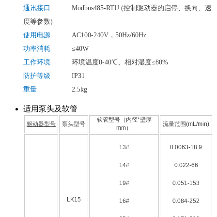
通讯接口
Modbus485-RTU (控制驱动器的启停、换向、速
度等参数)
使用电源
AC100-240V，50Hz/60Hz
功率消耗
≤40W
工作环境
环境温度0-40℃、相对湿度≤80%
防护等级
IP31
重量
2.5kg
适用泵头及软管
软管型号（内径*壁厚
驱动器型号
泵头型号
流量范围(mL/min)
mm）
13#
0.0063-18.9
14#
0.022-66
19#
0.051-153
LK15
16#
0.084-252