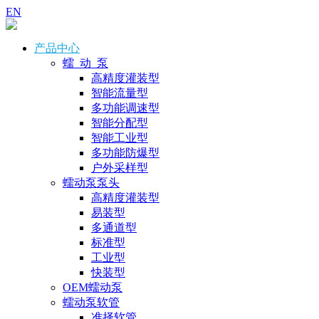
EN
产品中心
蠕 动 泵
高精度灌装型
智能流量型
多功能调速型
智能分配型
智能工业型
多功能防爆型
户外采样型
蠕动泵泵头
高精度灌装型
易装型
多通道型
标准型
工业型
快装型
OEM蠕动泵
蠕动泵软管
准择软管