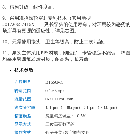
8、结构升级，线性度高。
9、采用准择滚轮密封专利技术（实用新型
201720657416X），延长泵头的使用寿命，对环境较为恶劣的
场所具有更强的适应性，详见右图。
10、无需使用接头，卫生等级高，防止二次污染。
11、泵头主体采用PPS材质，刚性好，卡管稳定不跑偏；垫圈
均采用聚四氟乙烯材质，耐高温，长寿命。
技术参数
产品型号
BT650MG
转速范围
0.1-650rpm
流量范围
0-21500mL/min
速度分辨率
0.1rpm（≤100rpm）；1rpm（≥100rpm）
精度误差
流量精度误差：±0.5%
显示方式
三位高亮数码管
操作方式
钮子开关+数字调节旋钮