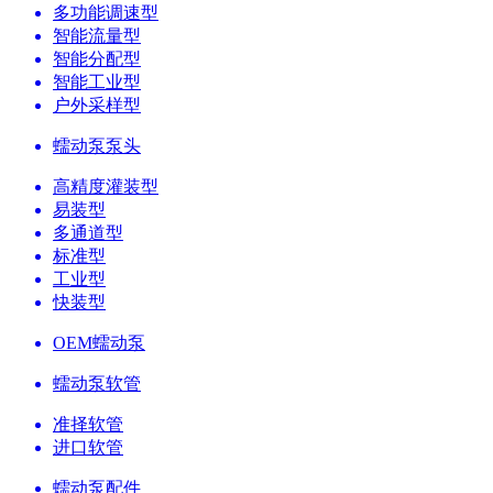
多功能调速型
智能流量型
智能分配型
智能工业型
户外采样型
蠕动泵泵头
高精度灌装型
易装型
多通道型
标准型
工业型
快装型
OEM蠕动泵
蠕动泵软管
准择软管
进口软管
蠕动泵配件