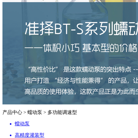
产品中心 > 蠕动泵 > 多功能调速型
蠕动泵
高精度灌装型