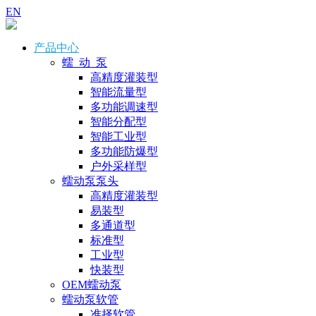
EN
产品中心
蠕 动 泵
高精度灌装型
智能流量型
多功能调速型
智能分配型
智能工业型
多功能防爆型
户外采样型
蠕动泵泵头
高精度灌装型
易装型
多通道型
标准型
工业型
快装型
OEM蠕动泵
蠕动泵软管
准择软管