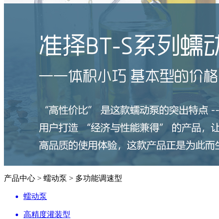
产品中心 > 蠕动泵 > 多功能调速型
蠕动泵
高精度灌装型