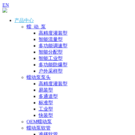
EN
产品中心
蠕 动 泵
高精度灌装型
智能流量型
多功能调速型
智能分配型
智能工业型
多功能防爆型
户外采样型
蠕动泵泵头
高精度灌装型
易装型
多通道型
标准型
工业型
快装型
OEM蠕动泵
蠕动泵软管
准择软管