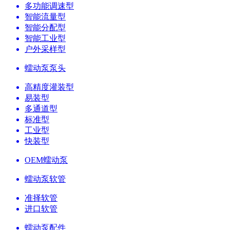
多功能调速型
智能流量型
智能分配型
智能工业型
户外采样型
蠕动泵泵头
高精度灌装型
易装型
多通道型
标准型
工业型
快装型
OEM蠕动泵
蠕动泵软管
准择软管
进口软管
蠕动泵配件