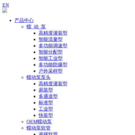
EN
产品中心
蠕 动 泵
高精度灌装型
智能流量型
多功能调速型
智能分配型
智能工业型
多功能防爆型
户外采样型
蠕动泵泵头
高精度灌装型
易装型
多通道型
标准型
工业型
快装型
OEM蠕动泵
蠕动泵软管
准择软管