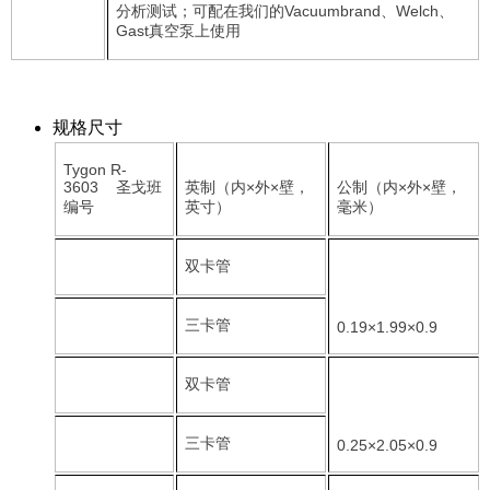
分析测试；可配在我们的Vacuumbrand、Welch、
Gast真空泵上使用
规格尺寸
Tygon R-
3603 圣戈班
英制（内×外×壁，
公制（内×外×壁，
编号
英寸）
毫米）
双卡管
三卡管
0.19×1.99×0.9
双卡管
三卡管
0.25×2.05×0.9