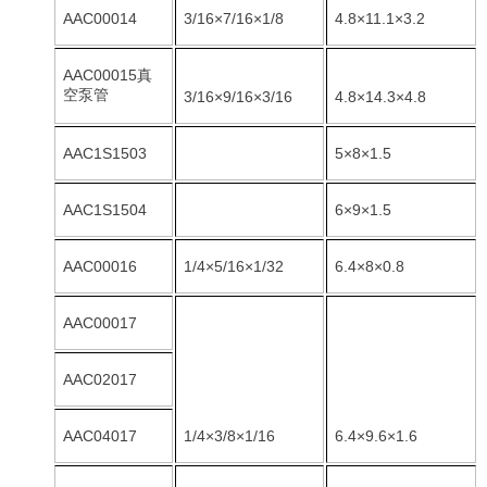
AAC00014
3/16×7/16×1/8
4.8×11.1×3.2
AAC00015真
空泵管
3/16×9/16×3/16
4.8×14.3×4.8
AAC1S1503
5×8×1.5
AAC1S1504
6×9×1.5
AAC00016
1/4×5/16×1/32
6.4×8×0.8
AAC00017
AAC02017
AAC04017
1/4×3/8×1/16
6.4×9.6×1.6