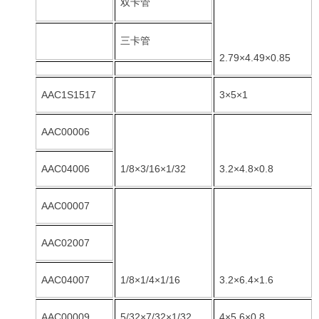
双卡管
三卡管
2.79×4.49×0.85
AAC1S1517
3×5×1
AAC00006
AAC04006
1/8×3/16×1/32
3.2×4.8×0.8
AAC00007
AAC02007
AAC04007
1/8×1/4×1/16
3.2×6.4×1.6
AAC00009
5/32×7/32×1/32
4×5.6×0.8