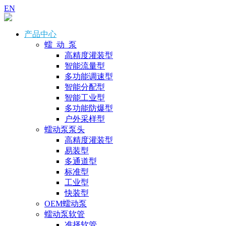
EN
产品中心
蠕 动 泵
高精度灌装型
智能流量型
多功能调速型
智能分配型
智能工业型
多功能防爆型
户外采样型
蠕动泵泵头
高精度灌装型
易装型
多通道型
标准型
工业型
快装型
OEM蠕动泵
蠕动泵软管
准择软管