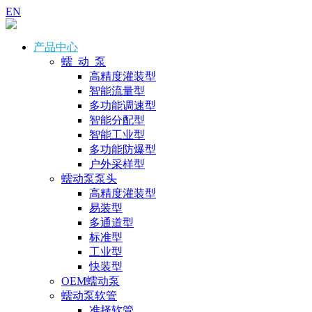
EN
产品中心
蠕 动 泵
高精度灌装型
智能流量型
多功能调速型
智能分配型
智能工业型
多功能防爆型
户外采样型
蠕动泵泵头
高精度灌装型
易装型
多通道型
标准型
工业型
快装型
OEM蠕动泵
蠕动泵软管
准择软管