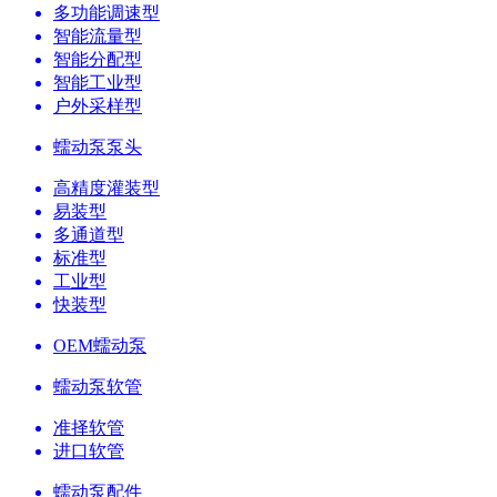
多功能调速型
智能流量型
智能分配型
智能工业型
户外采样型
蠕动泵泵头
高精度灌装型
易装型
多通道型
标准型
工业型
快装型
OEM蠕动泵
蠕动泵软管
准择软管
进口软管
蠕动泵配件