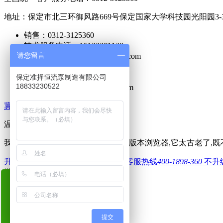
地址：保定市北三环御风路669号保定国家大学科技园光阳园3-3-
销售：0312-3125360
技术服务电话：15133271138
请您留言
网址：http://www.zhunzepump.com
传真：0312-3125400
售后服务电话：0312-8505888
保定准择恒流泵制造有限公司
18833230522
邮箱：zhunze@zhunzepump.com
冀ICP备17003663号-1
温馨提示！
请使用更先进的浏览器
我们在检测到您正在使用IE10.0以下版本浏览器,它太古老了
升级
下载其他浏览器
全国客服热线
400-1898-360
不升
微信号
18833230522
加微
电话
短信
提交