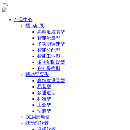
EN
产品中心
蠕 动 泵
高精度灌装型
智能流量型
多功能调速型
智能分配型
智能工业型
多功能防爆型
户外采样型
蠕动泵泵头
高精度灌装型
易装型
多通道型
标准型
工业型
快装型
OEM蠕动泵
蠕动泵软管
准择软管